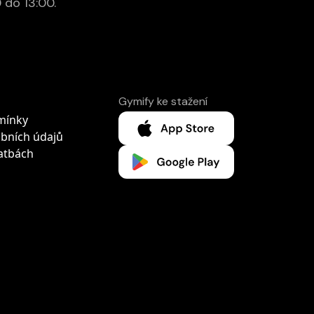
 do 13:00.
Gymify ke stažení
mínky
bních údajů
atbách