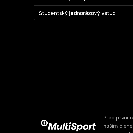
Studentský jednorázový vstup
Před prvním
naším člene