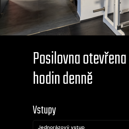
Posilovna otevřena 
hodin denně
Vstupy
Jednorázový vstup