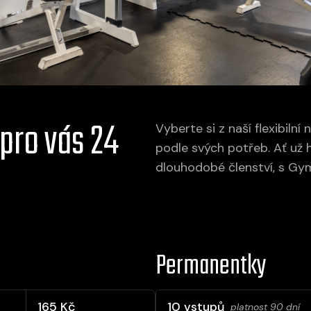
pro vás 24
Vyberte si z naší flexibil
podle svých potřeb. Ať už
dlouhodobé členství, s Gy
Permanentky
165 Kč
10 vstupů
platnost 90 dní